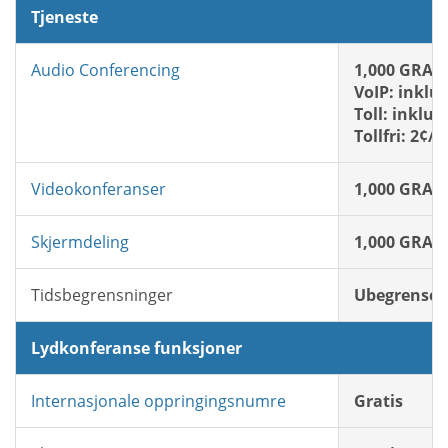
Tjeneste
Audio Conferencing
1,000 GRATI
VoIP: inklu
Toll: inklud
Tollfri: 2¢/
Videokonferanser
1,000 GRATI
Skjermdeling
1,000 GRATI
Tidsbegrensninger
Ubegrenset
Lydkonferanse funksjoner
Internasjonale oppringingsnumre
Gratis