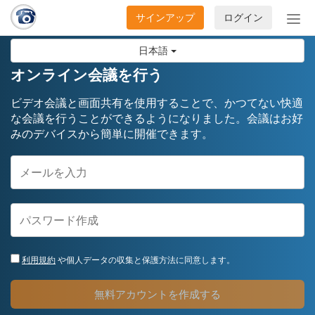
サインアップ
ログイン
ナ
ビ
日本語
ゲ
ー
オンライン会議を行う
シ
ョ
ビデオ会議と画面共有を使用することで、かつてない快適
ン
な会議を行うことができるようになりました。会議はお好
みのデバイスから簡単に開催できます。
の
開
閉
利用規約
や個人データの収集と保護方法に同意します。
無料アカウントを作成する