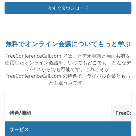
今すぐダウンロード
無料でオンライン会議についてもっと学ぶ
FreeConferenceCall.com では、ビデオ会議と画面共有を
使用したオンライン会議を、いつでもどこでも、どんなデ
バイスからでも可能です。これこそが
FreeConferenceCall.com の特色で、ライバル企業ともっ
とも違う点です。
特色/機能
FreeCon
サービス