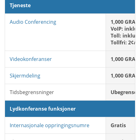
Tjeneste
Audio Conferencing
1,000 GRATI
VoIP: inklu
Toll: inklud
Tollfri: 2¢/
Videokonferanser
1,000 GRATI
Skjermdeling
1,000 GRATI
Tidsbegrensninger
Ubegrenset
Lydkonferanse funksjoner
Internasjonale oppringingsnumre
Gratis