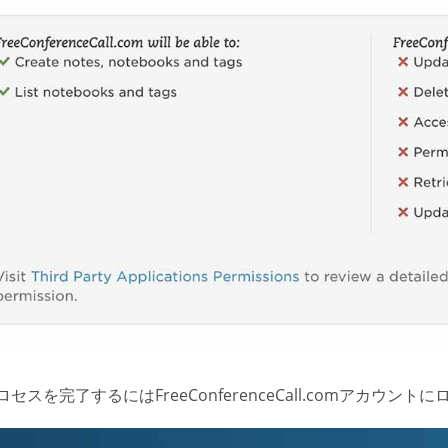
セスを完了するにはFreeConferenceCall.comアカウン