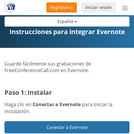
Registrarse
Iniciar sesión
Bot
de
Español
Nav
Instrucciones para integrar Evernote
Guarde fácilmente sus grabaciones de
FreeConferenceCall.com en Evernote.
Paso 1: Instalar
Haga clic en
Conectar a Evernote
para iniciar la
instalación.
Conectar a Evernote