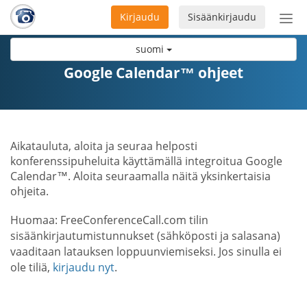
Kirjaudu
Sisäänkirjaudu
Ava
navi
suomi
Google Calendar™ ohjeet
Aikatauluta, aloita ja seuraa helposti
konferenssipuheluita käyttämällä integroitua Google
Calendar™. Aloita seuraamalla näitä yksinkertaisia
ohjeita.
Huomaa: FreeConferenceCall.com tilin
sisäänkirjautumistunnukset (sähköposti ja salasana)
vaaditaan latauksen loppuunviemiseksi. Jos sinulla ei
ole tiliä,
kirjaudu nyt
.