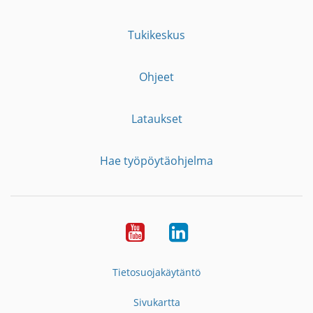
Tukikeskus
Ohjeet
Lataukset
Hae työpöytäohjelma
YouTube
LinkedIn
Tietosuojakäytäntö
Sivukartta