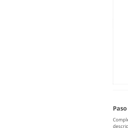
Paso 
Comple
descrip