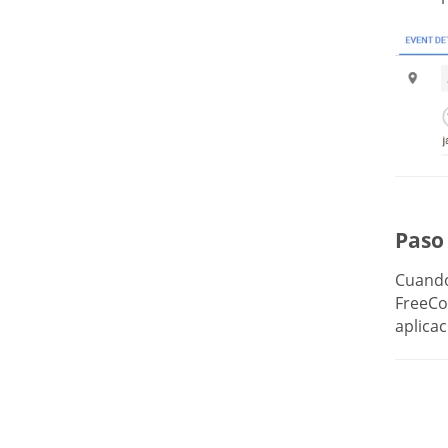
Paso 
Cuando
FreeCon
aplicac