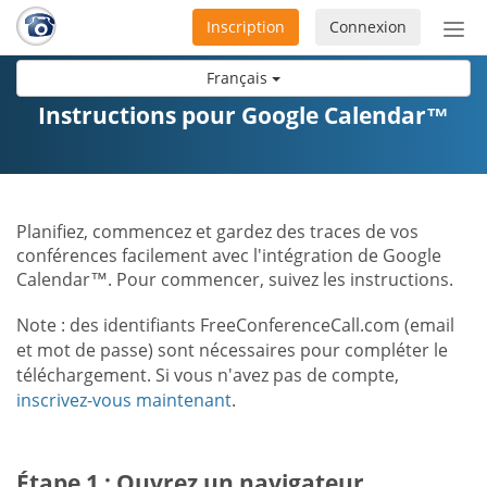
Inscription
Connexion
Acti
ou
Français
désa
la
Instructions pour Google Calendar™
nav
Planifiez, commencez et gardez des traces de vos
conférences facilement avec l'intégration de Google
Calendar™. Pour commencer, suivez les instructions.
Note : des identifiants FreeConferenceCall.com (email
et mot de passe) sont nécessaires pour compléter le
téléchargement. Si vous n'avez pas de compte,
inscrivez-vous maintenant
.
Étape 1 : Ouvrez un navigateur