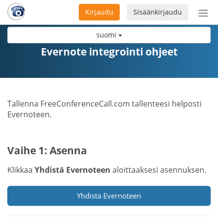
Kirjaudu
Sisäänkirjaudu
Ava
navi
suomi
Evernote integrointi ohjeet
Tallenna FreeConferenceCall.com tallenteesi helposti
Evernoteen.
Vaihe 1: Asenna
Klikkaa
Yhdistä Evernoteen
aloittaaksesi asennuksen.
Yhdistä Evernoteen