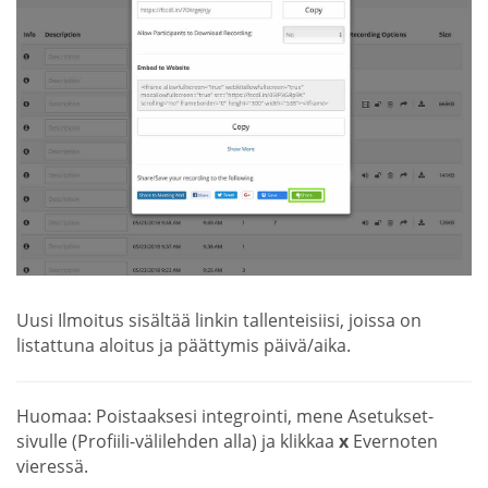
Uusi Ilmoitus sisältää linkin tallenteisiisi, joissa on
listattuna aloitus ja päättymis päivä/aika.
Huomaa: Poistaaksesi integrointi, mene Asetukset-
sivulle (Profiili-välilehden alla) ja klikkaa
x
Evernoten
vieressä.