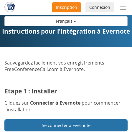
Inscription
Connexion
Acti
ou
Français
désa
la
Instructions pour l'intégration à Evernote
nav
Sauvegardez facilement vos enregistrements
FreeConferenceCall.com à Evernote.
Etape 1 : Installer
Cliquez sur
Connecter à Evernote
pour commencer
l'installation.
Se connecter à Evernote