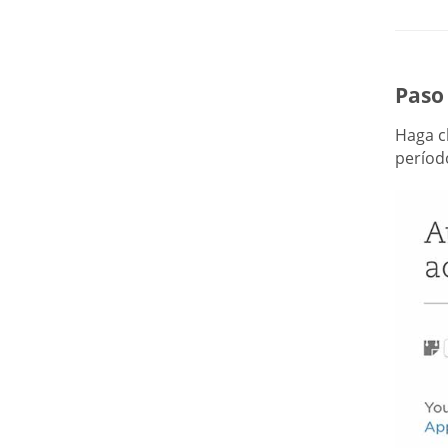
Paso 
Haga c
períod