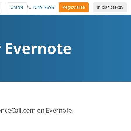
7049 7699
Unirse
Registrarse
Iniciar sesión
r Evernote
enceCall.com en Evernote.