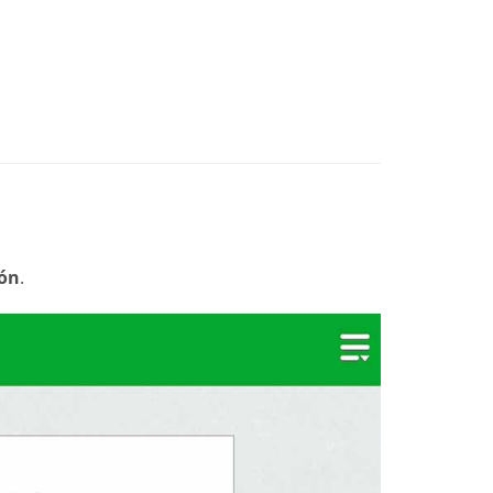
ión
.