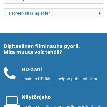
Is screen sharing safe?
Digitaalinen filminauha pyörii.
Mitä muuta voit tehdä?
HD-ääni
Ilmainen HD-ääni ja helppo puhelunhallinta
Puhelinkuuloke
Näytönjako
Ilmainen näytön jakaminen ilman isäntä- tai