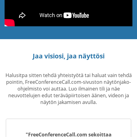
Jaa visiosi, jaa näyttösi
Halusitpa sitten tehdä yhteistyötä tai haluat vain tehdä
pointin, FreeConferenceCall.com-sivuston näytönjako-
ohjelmisto voi auttaa. Luo ilmainen tili ja näe
neuvottelujen edut teräväpiirtoisen äänen, videon ja
näytön jakamisen avulla.
"FreeConferenceCall.com sekoittaa