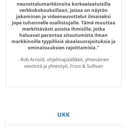
neuvottelumarkkinoita korkealaatuisilla
verkkokokouksillaan, joissa on näytön
jakaminen ja videoneuvottelut ilmaiseksi
jopa tuhannelle osallistujalle. Tämä muuttaa
merkittävästi asioita ihmisille, jotka
haluavat parantaa sitoutumista ilman
markkinoille tyypillisiä skaalausrajoituksia ja
ominaisuuksien rajoittamisia."
- Rob Arnold, ohjelmapäällikkö, yhtenäinen
viestintä ja yhteistyö, Frost & Sullivan
UKK