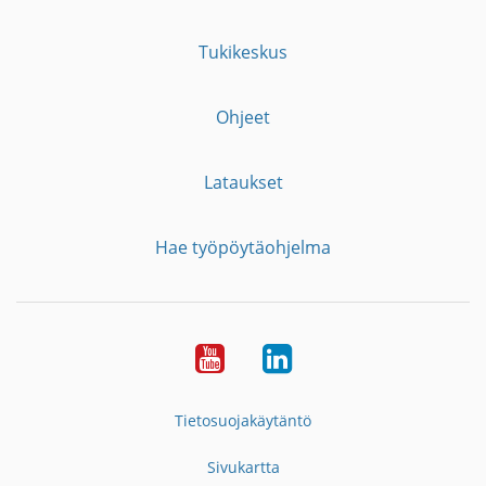
Tukikeskus
Ohjeet
Lataukset
Hae työpöytäohjelma
YouTube
LinkedIn
Tietosuojakäytäntö
Sivukartta