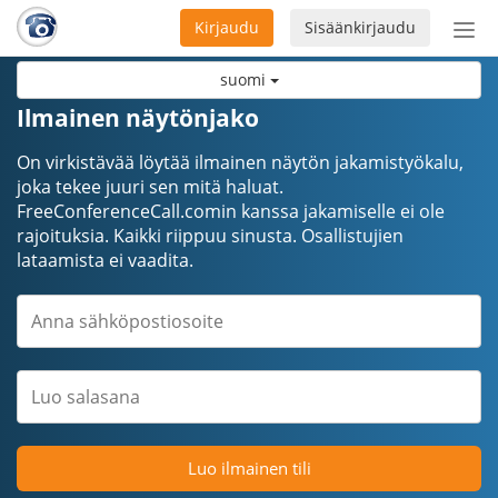
Kirjaudu
Sisäänkirjaudu
Ava
navi
suomi
Ilmainen näytönjako
On virkistävää löytää ilmainen näytön jakamistyökalu,
joka tekee juuri sen mitä haluat.
FreeConferenceCall.comin kanssa jakamiselle ei ole
rajoituksia. Kaikki riippuu sinusta. Osallistujien
lataamista ei vaadita.
Luo ilmainen tili