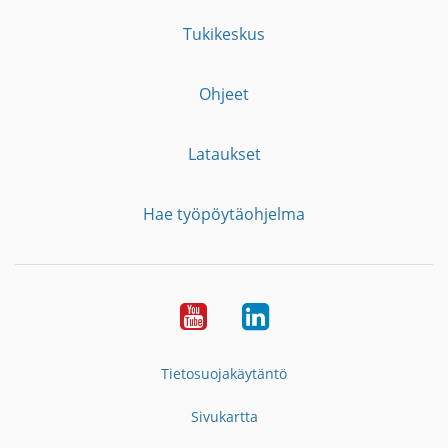
Tukikeskus
Ohjeet
Lataukset
Hae työpöytäohjelma
YouTube
LinkedIn
Tietosuojakäytäntö
Sivukartta