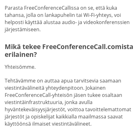
Parasta FreeConferenceCallissa on se, että kuka
tahansa, jolla on lankapuhelin tai Wi-Fi-yhteys, voi
helposti käyttää alustaa audio- ja videokonferenssien
järjestämiseen.
Mikä tekee FreeConferenceCall.comista
erilainen?
Yhteisömme.
Tehtävämme on auttaa apua tarvitsevia saamaan
viestintävälineitä yhteydenpitoon. Jokainen
FreeConferenceCall-yhteisön jäsen tukee osaltaan
viestintäinfrastruktuuria, jonka avulla
hyväntekeväisyysjärjestöt, voittoa tavoittelemattomat
järjestöt ja opiskelijat kaikkialla maailmassa saavat
käyttöönsä ilmaiset viestintävälineet.