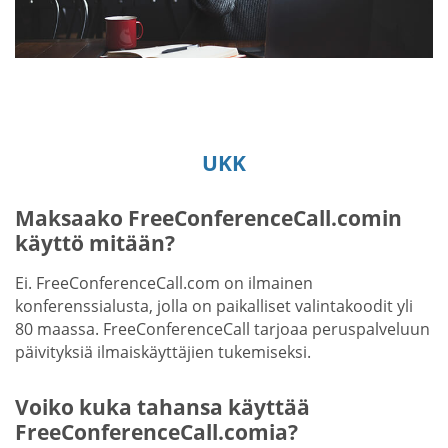
UKK
Maksaako FreeConferenceCall.comin
käyttö mitään?
Ei. FreeConferenceCall.com on ilmainen
konferenssialusta, jolla on paikalliset valintakoodit yli
80 maassa. FreeConferenceCall tarjoaa peruspalveluun
päivityksiä ilmaiskäyttäjien tukemiseksi.
Voiko kuka tahansa käyttää
FreeConferenceCall.comia?