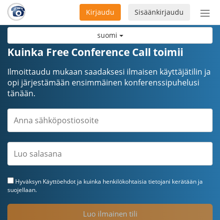
Kirjaudu
Sisäänkirjaudu
Ava
navi
suomi
Kuinka Free Conference Call toimii
Ilmoittaudu mukaan saadaksesi ilmaisen käyttäjätilin ja
opi järjestämään ensimmäinen konferenssipuhelusi
tänään.
Hyväksyn
Käyttöehdot
ja kuinka henkilökohtaisia tietojani kerätään ja
suojellaan.
Luo ilmainen tili