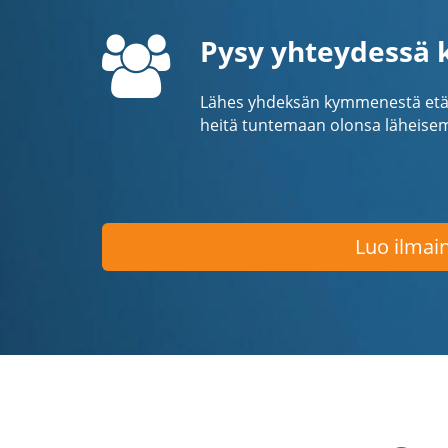
Pysy yhteydessä k
Lähes yhdeksän kymmenestä etäty
heitä tuntemaan olonsa läheise
Luo ilmain