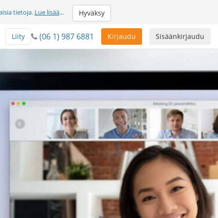
sia tietoja.
Lue lisää
...
Hyväksy
(06 1) 987 6881
Liity
Kirjaudu
Sisäänkirjaudu