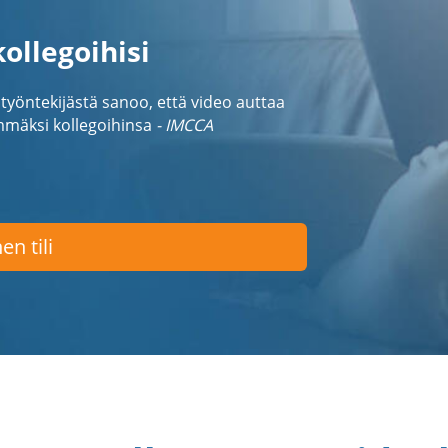
ollegoihisi
öntekijästä sanoo, että video auttaa
mmäksi kollegoihinsa
- IMCCA
en tili