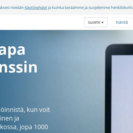
uksesi meidän
Käyttöehdot
ja kuinka keräämme ja suojelemme henkilökohtai
suomi
Isäntä
tapa
nssin
innistä, kun voit
inen ja
kossa, jopa 1000