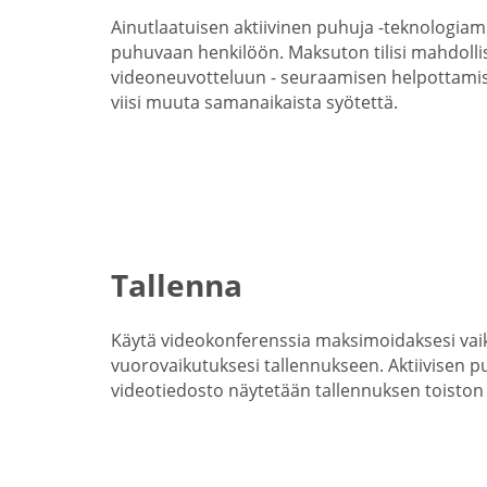
Ainutlaatuisen aktiivinen puhuja -teknologia
puhuvaan henkilöön. Maksuton tilisi mahdollis
videoneuvotteluun - seuraamisen helpottamis
viisi muuta samanaikaista syötettä.
Tallenna
Käytä videokonferenssia maksimoidaksesi vai
vuorovaikutuksesi tallennukseen. Aktiivisen p
videotiedosto näytetään tallennuksen toiston