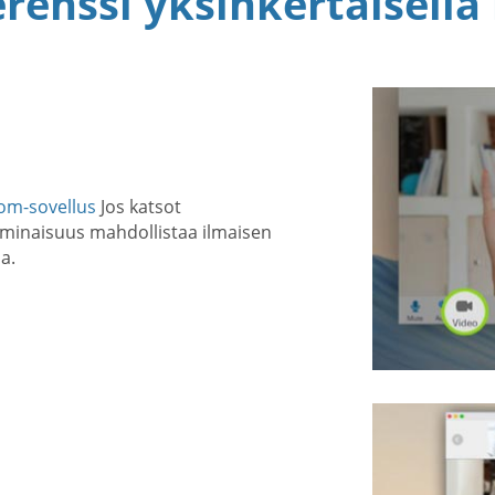
renssi yksinkertaisella 
om-sovellus
Jos katsot
ominaisuus mahdollistaa ilmaisen
a.