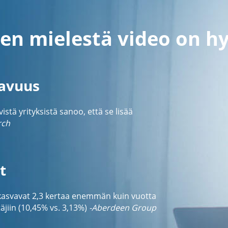
en mielestä video on h
tavuus
tä yrityksistä sanoo, että se lisää
rch
t
 kasvavat 2,3 kertaa enemmän kuin vuotta
jiin (10,45% vs. 3,13%)
-Aberdeen Group