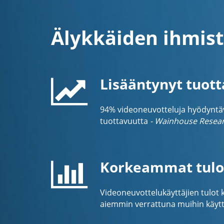
Älykkäiden ihmist
Lisääntynyt tuot
94% videoneuvotteluja hyödyntävis
tuottavuutta
- Wainhouse Resea
Korkeammat tulo
Videoneuvottelukäyttäjien tulot
aiemmin verrattuna muihin käyttä