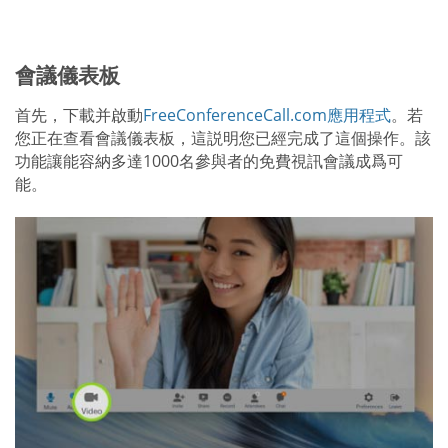
會議儀表板
首先，下載并啟動
FreeConferenceCall.com應用程式
。若
您正在查看會議儀表板，這説明您已經完成了這個操作。該
功能讓能容納多達1000名參與者的免費視訊會議成爲可
能。