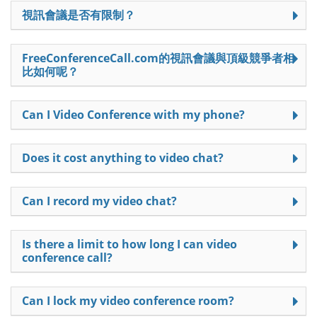
視訊會議是否有限制？
FreeConferenceCall.com的視訊會議與頂級競爭者相
比如何呢？
Can I Video Conference with my phone?
Does it cost anything to video chat?
Can I record my video chat?
Is there a limit to how long I can video
conference call?
Can I lock my video conference room?