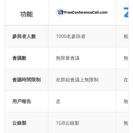
功能
參與者人數
1000名參與者
衹有
會議數
無限量會議
無限
會議時間限制
在群組會議上無限制
在群
用戶報告
是
無用
云錄製
1GB云錄製
無云