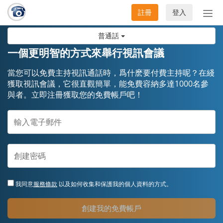
註冊
登入
切
換
普通話
導
航
一個更明智的方式來舉行視訊會議
當您可以免費主持視訊通話時，爲什麽要付費主持呢？在綫
獲取視訊會議，它很直觀簡單，能免費容納多達1000名參
與者。立即注冊獲取您的免費帳戶吧！
我同意
服務條款
以及如何收集和保護我的個人資料的方式。
創建我的免費帳戶