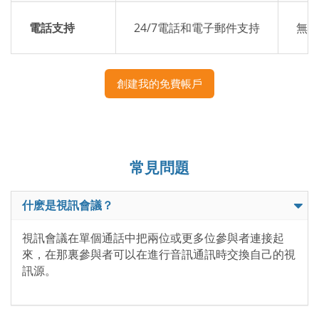
電話支持
24/7電話和電子郵件支持
無專
創建我的免費帳戶
常見問題
什麽是視訊會議？
視訊會議在單個通話中把兩位或更多位參與者連接起
來，在那裏參與者可以在進行音訊通訊時交換自己的視
訊源。