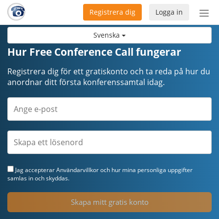
Registrera dig
Logga in
Öpp
men
Svenska
Hur Free Conference Call fungerar
Registrera dig för ett gratiskonto och ta reda på hur du
anordnar ditt första konferenssamtal idag.
Jag accepterar
Användarvillkor
och hur mina personliga uppgifter
samlas in och skyddas.
Skapa mitt gratis konto