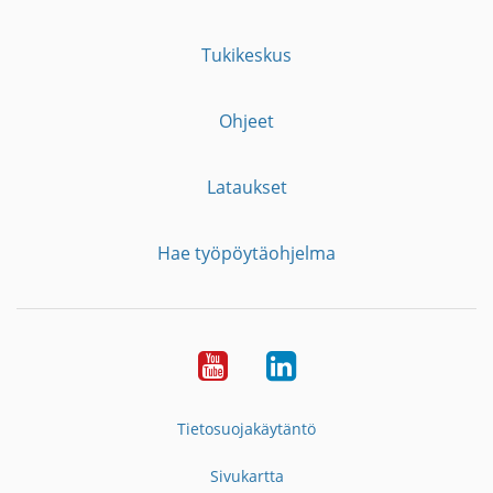
Tukikeskus
Ohjeet
Lataukset
Hae työpöytäohjelma
YouTube
LinkedIn
Tietosuojakäytäntö
Sivukartta