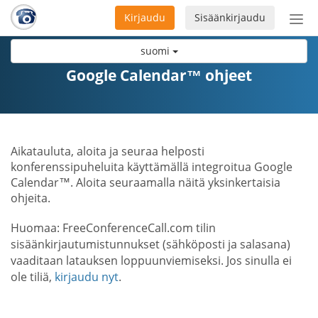
Kirjaudu
Sisäänkirjaudu
Ava
navi
suomi
Google Calendar™ ohjeet
Aikatauluta, aloita ja seuraa helposti
konferenssipuheluita käyttämällä integroitua Google
Calendar™. Aloita seuraamalla näitä yksinkertaisia
ohjeita.
Huomaa: FreeConferenceCall.com tilin
sisäänkirjautumistunnukset (sähköposti ja salasana)
vaaditaan latauksen loppuunviemiseksi. Jos sinulla ei
ole tiliä,
kirjaudu nyt
.