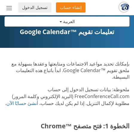
إنشاء حساب
تسجيل الدخول
إظهار
أو
العربية
إخفاء
شريط
تعليمات تقويم ™Google Calendar
التنق
بإمكانك تحديد مواعيد الاجتماعات ومتابعتها وعقدها بسهولة مع
ملحق تقويم ™Google Calendar. ابدأ باتباع هذه التعليمات
البسيطة.
ملحوظة: بيانات تسجيل الدخول إلى حساب
FreeConferenceCall.com (البريد الإلكتروني وكلمة المرور)
مطلوبة لإكمال التنزيل. إذا لم يكن لديك حساب،
أنشئ حسابًا الآن
.
الخطوة 1: فتح متصفح ™Chrome