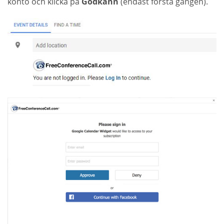
konto och klicka på
Godkänn
(endast första gången).