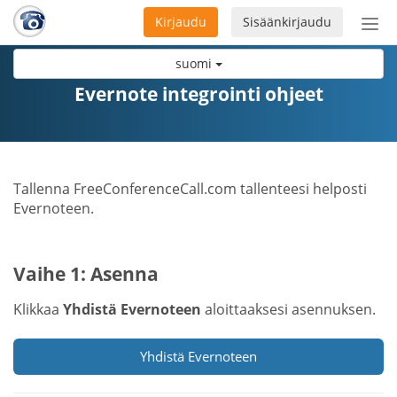
Kirjaudu
Sisäänkirjaudu
Ava
navi
suomi
Evernote integrointi ohjeet
Tallenna FreeConferenceCall.com tallenteesi helposti
Evernoteen.
Vaihe 1: Asenna
Klikkaa
Yhdistä Evernoteen
aloittaaksesi asennuksen.
Yhdistä Evernoteen