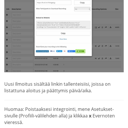
Uusi Ilmoitus sisältää linkin tallenteisiisi, joissa on
listattuna aloitus ja päättymis päivä/aika.
Huomaa: Poistaaksesi integrointi, mene Asetukset-
sivulle (Profiili-välilehden alla) ja klikkaa
x
Evernoten
vieressä.