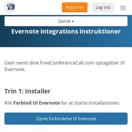
Registrer
Log ind
Slå
nav
Dansk
til/f
Evernote integrations instruktioner
Gem nemt dine FreeConferenceCall.com optagelser til
Evernote.
Trin 1: Installer
Klik
Forbind til Evernote
for at starte installationen.
Opret forbindelse til Evernote