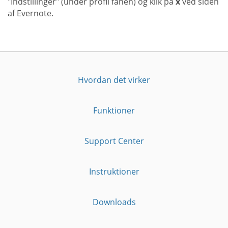
"Indstillinger" (under profil fanen) og klik på
x
ved siden
af Evernote.
Hvordan det virker
Funktioner
Support Center
Instruktioner
Downloads