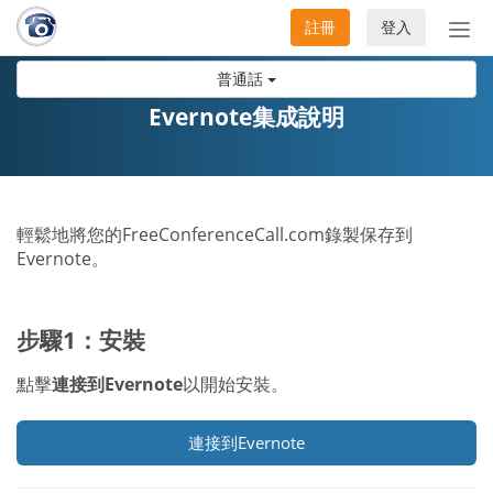
註冊
登入
切
換
普通話
導
航
Evernote集成說明
輕鬆地將您的FreeConferenceCall.com錄製保存到
Evernote。
步驟1：安裝
點擊
連接到Evernote
以開始安裝。
連接到Evernote