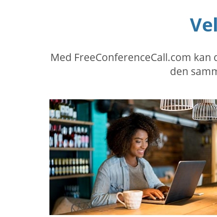
Ve
Med FreeConferenceCall.com kan du 
den samme