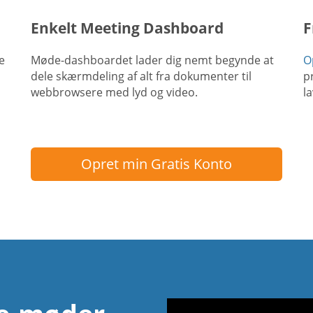
Enkelt Meeting Dashboard
F
e
Møde-dashboardet lader dig nemt begynde at
O
dele skærmdeling af alt fra dokumenter til
p
webbrowsere med lyd og video.
l
Opret min Gratis Konto