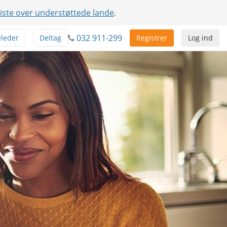
liste over understøttede lande
.
032 911-299
leder
Deltag
Registrer
Log ind