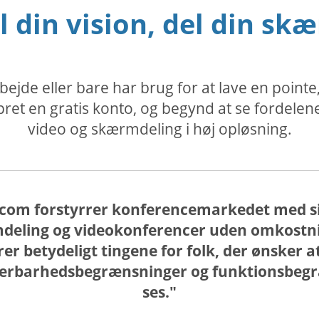
l din vision, del din sk
jde eller bare har brug for at lave en point
et en gratis konto, og begynd at se fordelen
video og skærmdeling i høj opløsning.
com forstyrrer konferencemarkedet med si
deling og videokonferencer uden omkostning
er betydeligt tingene for folk, der ønsker a
lerbarhedsbegrænsninger og funktionsbegræ
ses."