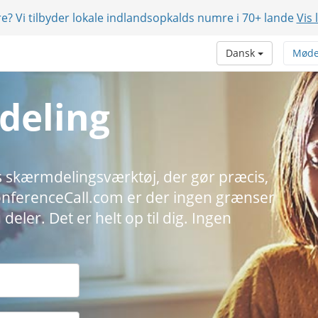
e? Vi tilbyder lokale indlandsopkalds numre i 70+ lande
Vis 
Dansk
Møde
deling
tis skærmdelingsværktøj, der gør præcis,
ConferenceCall.com er der ingen grænser
deler. Det er helt op til dig. Ingen