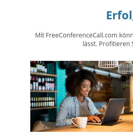
Erfo
Mit FreeConferenceCall.com können
lässt. Profitiere