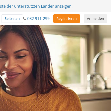
iste der unterstützten Länder anzeigen
.
032 911-299
Beitreten
Registrieren
Anmelden