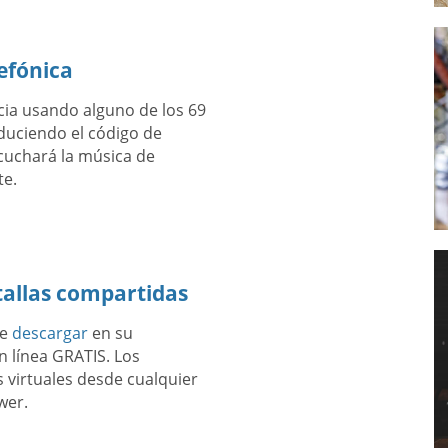
efónica
cia usando alguno de los 69
duciendo el código de
scuchará la música de
te.
tallas compartidas
te
descargar
en su
 línea GRATIS. Los
 virtuales desde cualquier
wer.