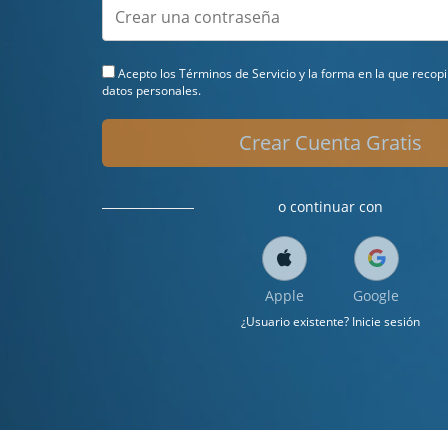
Acepto los
Términos de Servicio
y la forma en la que recop
datos personales.
Crear Cuenta Gratis
o continuar con
Apple
Google
¿Usuario existente? Inicie sesión