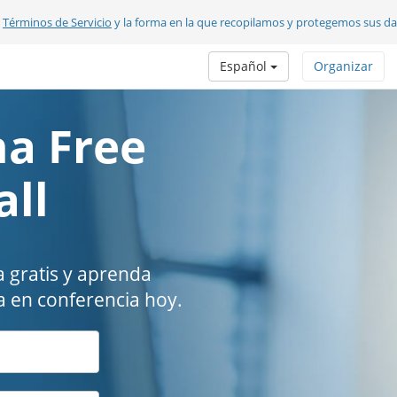
s
Términos de Servicio
y la forma en la que recopilamos y protegemos sus d
Español
Organizar
a Free
all
 gratis y aprenda
 en conferencia hoy.