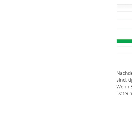
Nachdem
sind, t
Wenn S
Datei 