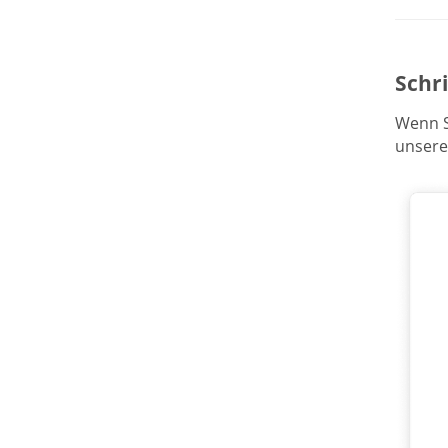
Schr
Wenn S
unsere