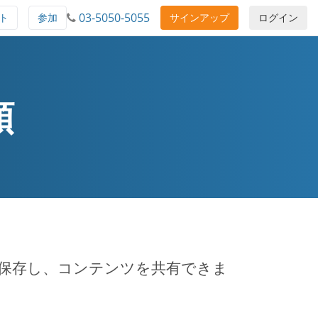
03-5050-5055
ト
参加
サインアップ
ログイン
順
を保存し、コンテンツを共有できま