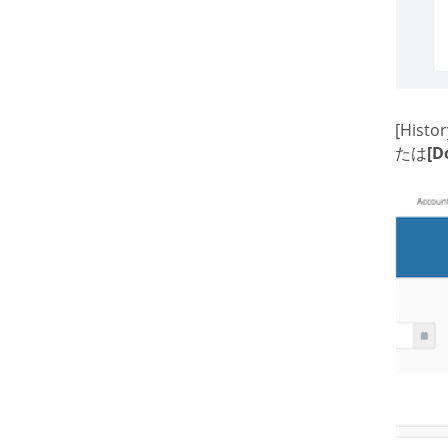
[Hist
たは
[D