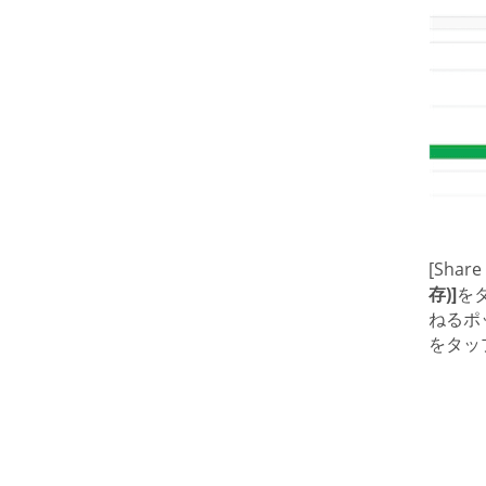
[Sh
存)]
を
ねるポ
をタッ