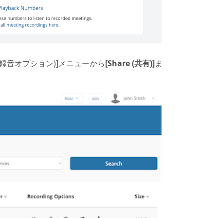
tions (録音オプション)]メニューから
[Share (共有)]
ま