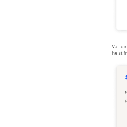
Välj d
helst f