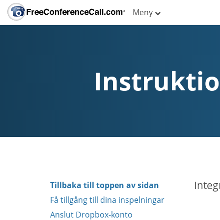
Meny
Instrukti
Integ
Tillbaka till toppen av sidan
Få tillgång till dina inspelningar
Anslut Dropbox-konto