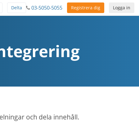
03-5050-5055
Delta
Registrera dig
Logga in
ntegrering
elningar och dela innehåll.