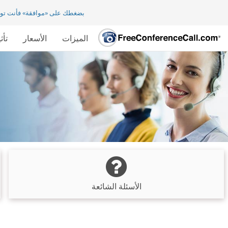
بضغطك على «موافقة» فأنت تو
الميزات
الأسعار
تأث
الأسئلة الشائعة