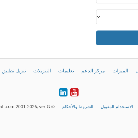
ل
الميزات
مركز الدعم
تعليمات
التنزيلات
تنزيل تطبيق 
LinkedIn
Youtube
الاستخدام المقبول
الشروط والأحكام
© FreeConferenceCall.com 2001-2026, ver G