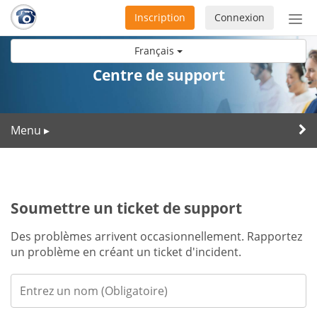
Inscription
Connexion
Acti
ou
Français
désa
la
Centre de support
nav
Menu
▸
Soumettre un ticket de support
Des problèmes arrivent occasionnellement. Rapportez
un problème en créant un ticket d'incident.