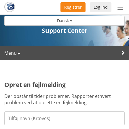
Registrer
Log ind
Slå
nav
Dansk
til/f
Support Center
Menu
▸
Opret en fejlmelding
Der opstår til tider problemer. Rapporter ethvert
problem ved at oprette en fejlmelding.