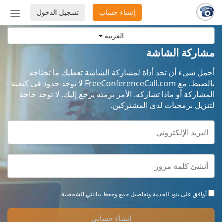
إنشاء حساب
تسجيل الدخول
إظهار
أو
العربية
إخفاء
شريط
مشاركة الشاشة
التنق
أجمل شىء أن تجد أداة لمشاركة الشاشة تعطيك ما تحتاجه
بالضبط. مع FreeConferenceCall.com لا توجد حدود في كيفية
المشاركة أو ماذا تشاركه. الأمر برمته يرجع إليك. لا توجد حاجة
لتنزيل برمجيات لدى المشتركين.
أوافق على
بنود الخدمة
وتفاصيل جمع وحفظ بياناتي الشخصية.
إنشاء حسابي