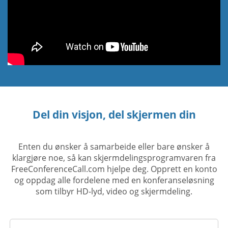
Del din visjon, del skjermen din
Enten du ønsker å samarbeide eller bare ønsker å
klargjøre noe, så kan skjermdelingsprogramvaren fra
FreeConferenceCall.com hjelpe deg. Opprett en konto
og oppdag alle fordelene med en konferanseløsning
som tilbyr HD-lyd, video og skjermdeling.