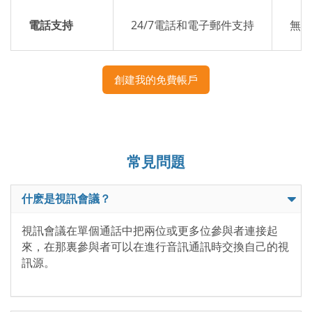
電話支持
24/7電話和電子郵件支持
無專
創建我的免費帳戶
常見問題
什麽是視訊會議？
視訊會議在單個通話中把兩位或更多位參與者連接起
來，在那裏參與者可以在進行音訊通訊時交換自己的視
訊源。