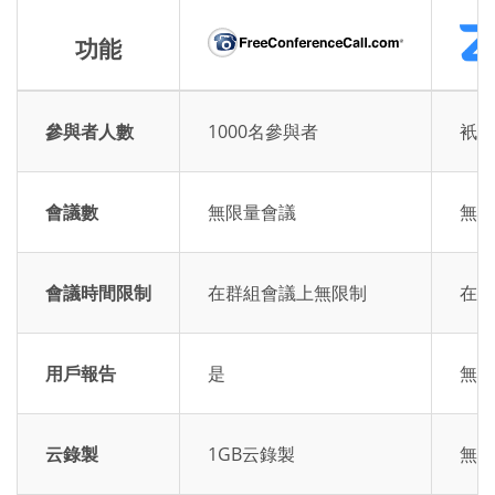
功能
參與者人數
1000名參與者
衹有
會議數
無限量會議
無限
會議時間限制
在群組會議上無限制
在群
用戶報告
是
無用
云錄製
1GB云錄製
無云