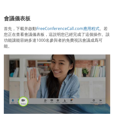
會議儀表板
首先，下載并啟動
FreeConferenceCall.com應用程式
。若
您正在查看會議儀表板，這説明您已經完成了這個操作。該
功能讓能容納多達1000名參與者的免費視訊會議成爲可
能。