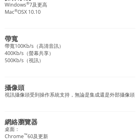
®
Windows
7及更高
®
Mac
OSX 10.10
帶寬
帶寬100Kb/s（高清音訊）
400Kb/s（螢幕共享）
500Kb/s（視訊）
攝像頭
視訊攝像頭受到操作系統支持，無論是集成還是外部攝像頭
網絡瀏覽器
桌面：
™
Chrome
60及更新