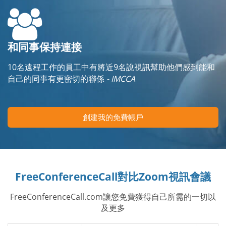
和同事保持連接
10名遠程工作的員工中有將近9名說視訊幫助他們感到能和
自己的同事有更密切的聯係
- IMCCA
創建我的免費帳戶
FreeConferenceCall對比Zoom視訊會議
FreeConferenceCall.com讓您免費獲得自己所需的一切以
及更多