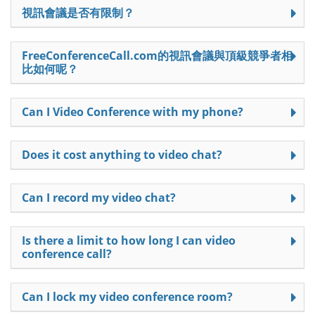
視訊會議是否有限制？
FreeConferenceCall.com的視訊會議與頂級競爭者相
比如何呢？
Can I Video Conference with my phone?
Does it cost anything to video chat?
Can I record my video chat?
Is there a limit to how long I can video
conference call?
Can I lock my video conference room?