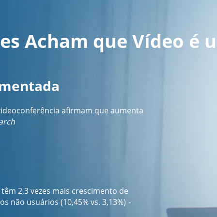
tes Acham que Vídeo é 
umentada
videoconferência afirmam que aumenta
arch
 têm 2,3 vezes mais crescimento de
os não usuários (10,45% vs. 3,13%)
-