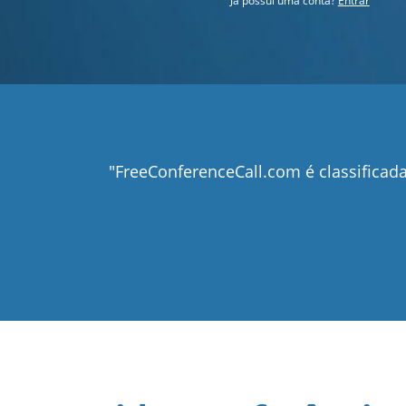
Já possui uma conta?
Entrar
"FreeConferenceCall.com é classific