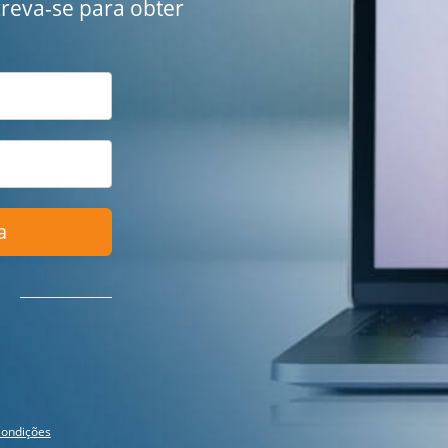
creva-se para obter
a
ondições