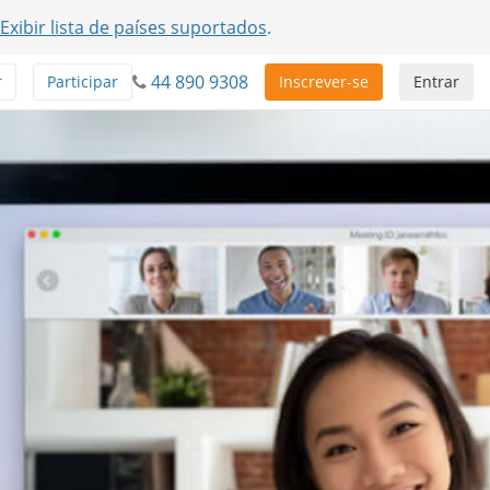
Exibir lista de países suportados
.
44 890 9308
r
Participar
Inscrever-se
Entrar