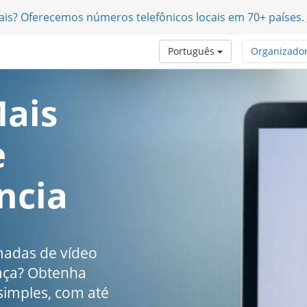
nais? Oferecemos números telefônicos locais em 70+ países.
Português
Organizado
ais
e
ncia
madas de vídeo
raça? Obtenha
 simples, com até