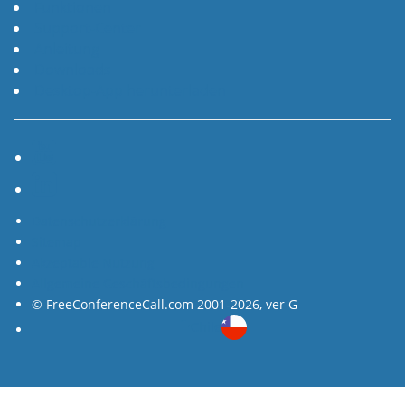
Funktionen
Support-Center
Anleitung
Downloads
Desktop-App herunterladen
YouTube
LinkedIn
Datenschutzerklärung
Sitemap
Akzeptable Nutzung
Allgemeine Geschäftsbedingungen
© FreeConferenceCall.com 2001-2026, ver G
Chile