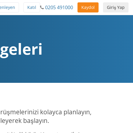
0205 491000
zenleyen
Katıl
Kaydol
Giriş Yap
geleri
üşmelerinizi kolayca planlayın,
zleyerek başlayın.