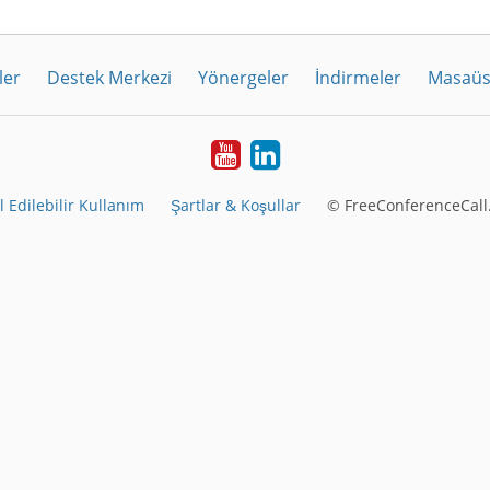
ler
Destek Merkezi
Yönergeler
İndirmeler
Masaüs
Youtube
LinkedIn
 Edilebilir Kullanım
Şartlar & Koşullar
© FreeConferenceCall