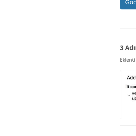
Goo
3 Adı
Eklent