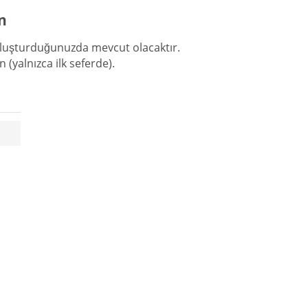
n
 oluşturduğunuzda mevcut olacaktır.
ın (yalnızca ilk seferde).