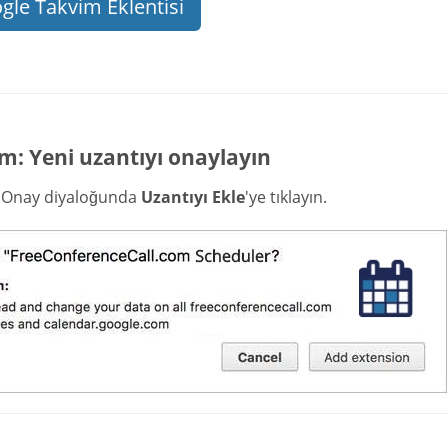
gle Takvim Eklentisi
m: Yeni uzantıyı onaylayın
i Onay diyaloğunda
Uzantıyı Ekle
'ye tıklayın.