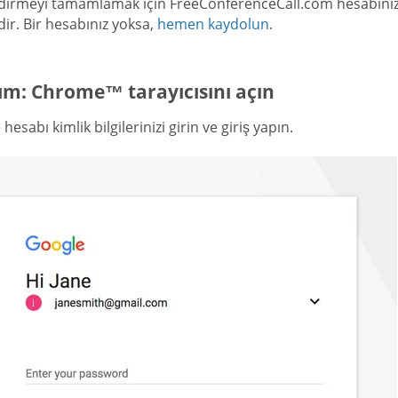
dirmeyi tamamlamak için FreeConferenceCall.com hesabınıza ai
dir. Bir hesabınız yoksa,
hemen kaydolun
.
ım: Chrome™ tarayıcısını açın
hesabı kimlik bilgilerinizi girin ve giriş yapın.