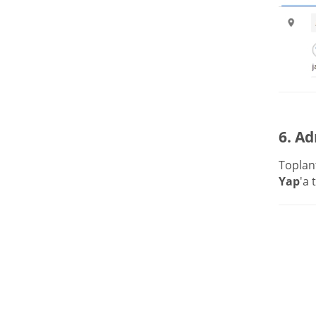
6. Ad
Toplan
Yap
'a 