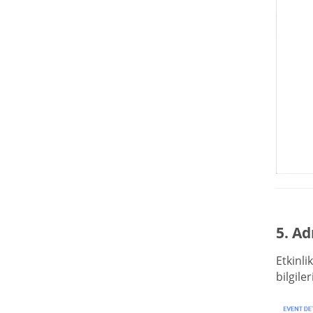
5. Ad
Etkinli
bilgile