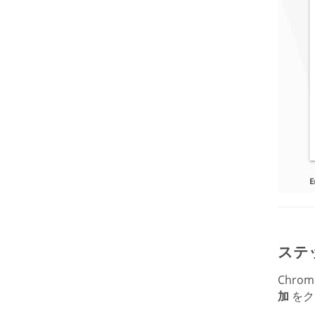
ステッ
Chro
加
をク