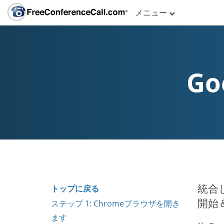
メニュー
Go
統合し
トップに戻る
開始
ステップ 1: Chromeブラウザを開き
ます