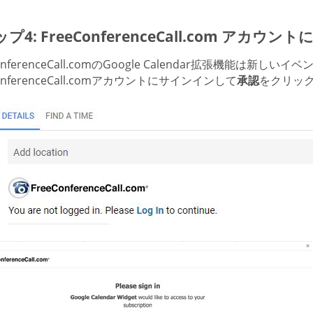
プ4: FreeConferenceCall.com アカ
ConferenceCall.comのGoogle Calendar拡張機能
ConferenceCall.comアカウントにサインインして
承認
をクリック