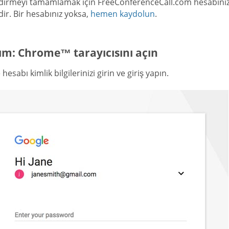
dirmeyi tamamlamak için FreeConferenceCall.com hesabınıza ai
dir. Bir hesabınız yoksa,
hemen kaydolun
.
ım: Chrome™ tarayıcısını açın
hesabı kimlik bilgilerinizi girin ve giriş yapın.