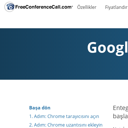
Özellikler
Fiyatlandı
Googl
Enteg
Başa dön
başla
1. Adım: Chrome tarayıcısını açın
2. Adım: Chrome uzantısını ekleyin