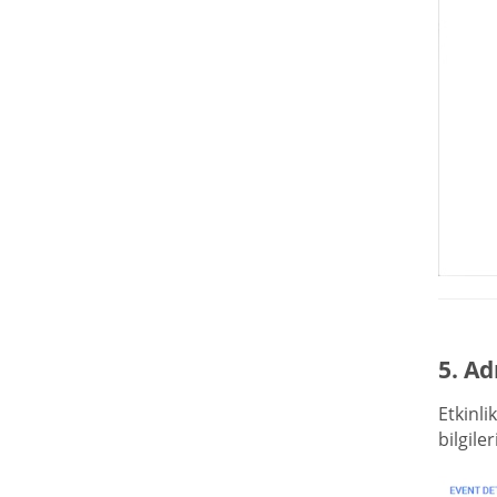
5. Ad
Etkinli
bilgile