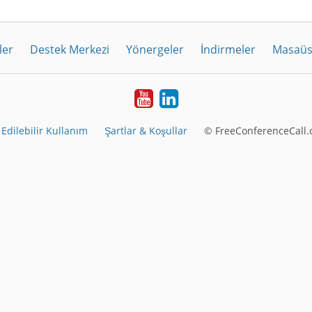
ler
Destek Merkezi
Yönergeler
İndirmeler
Masaüs
Youtube
LinkedIn
Edilebilir Kullanım
Şartlar & Koşullar
© FreeConferenceCall.