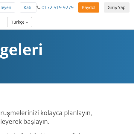
0172 519 9279
nleyen
Katıl
Kaydol
Giriş Yap
Türkçe
geleri
üşmelerinizi kolayca planlayın,
zleyerek başlayın.