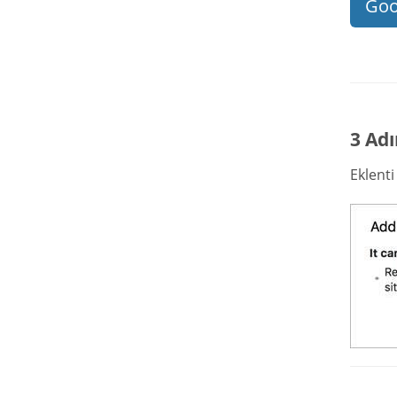
Goo
3 Adı
Eklent