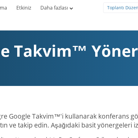
rma
Etkiniz
Daha fazlası
Toplantı Düze
e Takvim™ Yöner
re Google Takvim™'i kullanarak konferans gör
tın ve takip edin. Aşağıdaki basit yönergeleri i