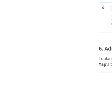
6. Ad
Toplan
Yap
'a 