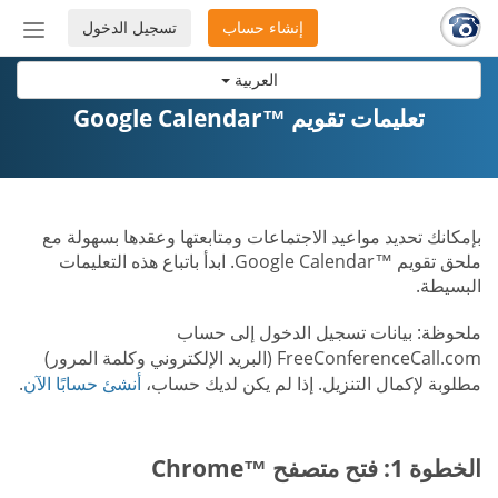
إنشاء حساب
تسجيل الدخول
إظهار
أو
العربية
إخفاء
شريط
تعليمات تقويم ™Google Calendar
التنق
بإمكانك تحديد مواعيد الاجتماعات ومتابعتها وعقدها بسهولة مع
ملحق تقويم ™Google Calendar. ابدأ باتباع هذه التعليمات
البسيطة.
ملحوظة: بيانات تسجيل الدخول إلى حساب
FreeConferenceCall.com (البريد الإلكتروني وكلمة المرور)
مطلوبة لإكمال التنزيل. إذا لم يكن لديك حساب،
أنشئ حسابًا الآن
.
الخطوة 1: فتح متصفح ™Chrome