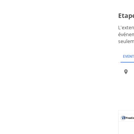
Etap
L'exte
événem
seulem