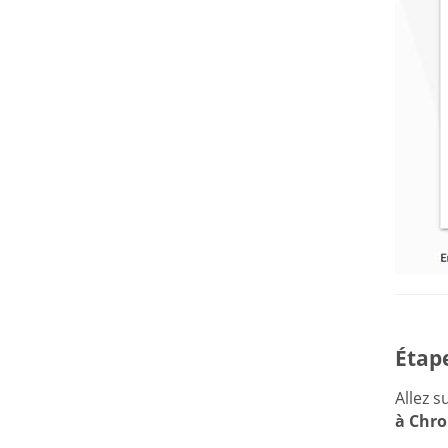
Étape
Allez 
à Chr