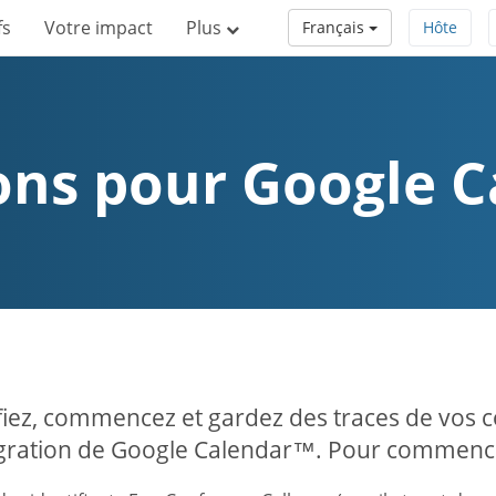
fs
Votre impact
Plus
Français
Hôte
ions pour Google 
fiez, commencez et gardez des traces de vos 
égration de Google Calendar™. Pour commencer,