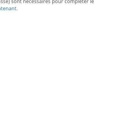
asse) sont nécessaires pour compléter le
ntenant
.