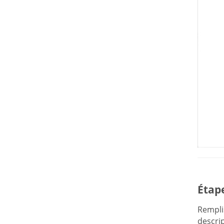
Étap
Rempli
descrip