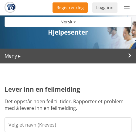
Registrer deg
Logg inn
Bytt
nav
Norsk
Hjelpesenter
Meny
▸
Lever inn en feilmelding
Det oppstår noen feil til tider. Rapporter et problem
med å levere inn en feilmelding.