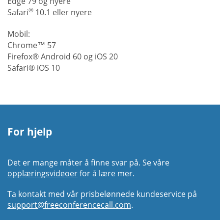
Edge 79 og nyere
®
Safari
10.1 eller nyere
Mobil:
Chrome™ 57
Firefox® Android 60 og iOS 20
Safari® iOS 10
For hjelp
Det er mange måter å finne svar på. Se våre
opplæringsvideoer
for å lære mer.
Ta kontakt med vår prisbelønnede kundeservice på
support@freeconferencecall.com
.