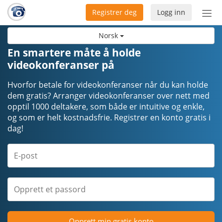
Registrer deg
Logg inn
Bytt
nav
Norsk
En smartere måte å holde
videokonferanser på
Hvorfor betale for videokonferanser når du kan holde
dem gratis? Arranger videokonferanser over nett med
opptil 1000 deltakere, som både er intuitive og enkle,
og som er helt kostnadsfrie. Registrer en konto gratis i
dag!
Opprett min gratis konto