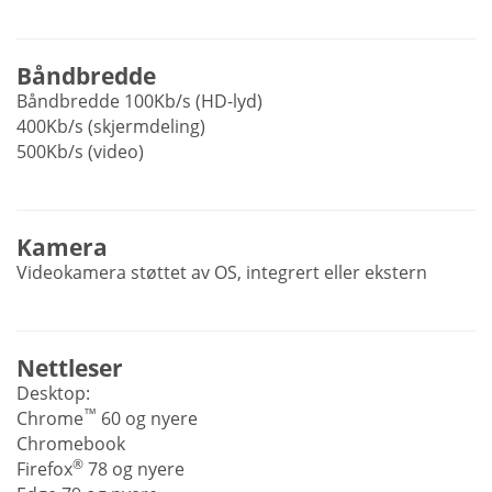
Båndbredde
Båndbredde 100Kb/s (HD-lyd)
400Kb/s (skjermdeling)
500Kb/s (video)
Kamera
Videokamera støttet av OS, integrert eller ekstern
Nettleser
Desktop:
™
Chrome
60 og nyere
Chromebook
®
Firefox
78 og nyere