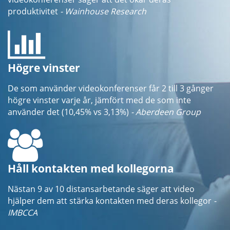
produktivitet
- Wainhouse Research
Högre vinster
De som använder videokonferenser får 2 till 3 gånger
högre vinster varje år, jämfört med de som inte
använder det (10,45% vs 3,13%)
- Aberdeen Group
Håll kontakten med kollegorna
Nästan 9 av 10 distansarbetande säger att video
hjälper dem att stärka kontakten med deras kollegor
-
IMBCCA