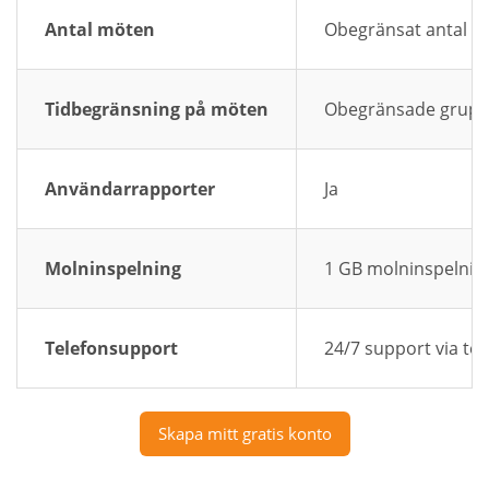
Antal möten
Obegränsat antal 
Tidbegränsning på möten
Obegränsade grup
Användarrapporter
Ja
Molninspelning
1 GB molninspelnin
Telefonsupport
24/7 support via te
Skapa mitt gratis konto