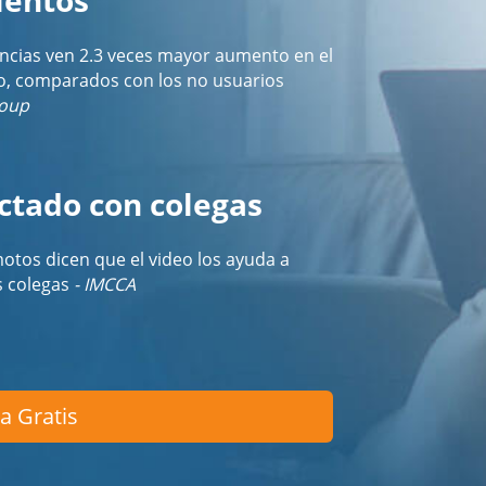
encias ven 2.3 veces mayor aumento en el
o, comparados con los no usuarios
roup
tado con colegas
otos dicen que el video los ayuda a
s colegas
- IMCCA
a Gratis