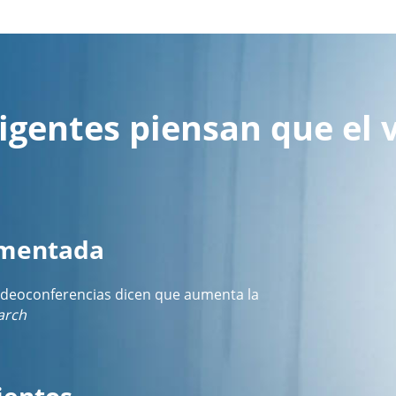
igentes piensan que el 
umentada
ideoconferencias dicen que aumenta la
arch
ientos