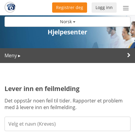
Registrer deg
Logg inn
Bytt
nav
Norsk
Hjelpesenter
Meny
▸
Lever inn en feilmelding
Det oppstår noen feil til tider. Rapporter et problem
med å levere inn en feilmelding.