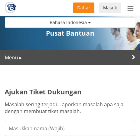
Daftar
Masuk
Sete
navi
Bahasa Indonesia
Pusat Bantuan
Menu
▸
Ajukan Tiket Dukungan
Masalah sering terjadi. Laporkan masalah apa saja
dengan membuat tiket masalah.