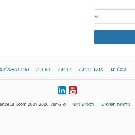
פיצ'רים
מרכז הדרכה
הדרכה
הורדות
הורדת אפליקצ
LinkedIn
YouTube
מדיניות השימוש
תנאי שימוש
© FreeConferenceCall.com 2001-2026, ver G