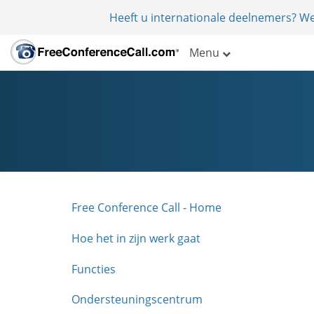
Heeft u internationale deelnemers? W
Menu
Free Conference Call - Home
Hoe het in zijn werk gaat
Functies
Ondersteuningscentrum