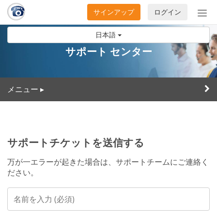
サインアップ
ログイン
ナ
ビ
日本語
ゲ
ー
サポート センター
シ
ョ
ン
メニュー
▸
の
開
閉
サポートチケットを送信する
万が一エラーが起きた場合は、サポートチームにご連絡く
ださい。